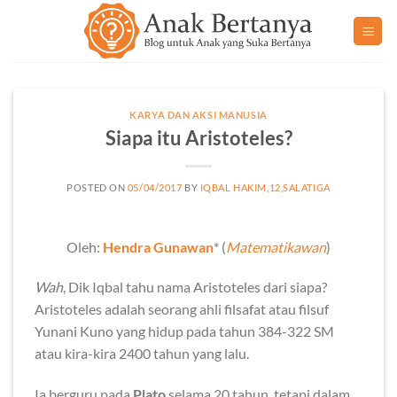
Skip
to
content
KARYA DAN AKSI MANUSIA
Siapa itu Aristoteles?
POSTED ON
05/04/2017
BY
IQBAL HAKIM,12,SALATIGA
Oleh:
Hendra Gunawan
* (
Matematikawan
)
Wah
, Dik Iqbal tahu nama Aristoteles dari siapa?
Aristoteles adalah seorang ahli filsafat atau filsuf
Yunani Kuno yang hidup pada tahun 384-322 SM
atau kira-kira 2400 tahun yang lalu.
Ia berguru pada
Plato
selama 20 tahun, tetapi dalam