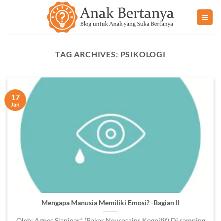
Skip
to
content
TAG ARCHIVES:
PSIKOLOGI
17
Jan
Mengapa Manusia Memiliki Emosi? -Bagian II
Oleh: Agnes Sianipar* (Pakar Neurosains Kognitif) Di samping