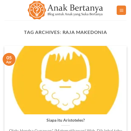
Skip
to
content
TAG ARCHIVES:
RAJA MAKEDONIA
05
Apr
Siapa itu Aristoteles?
Oleh: Hendra Gunawan* (Matematikawan) Wah, Dik Iqbal tahu