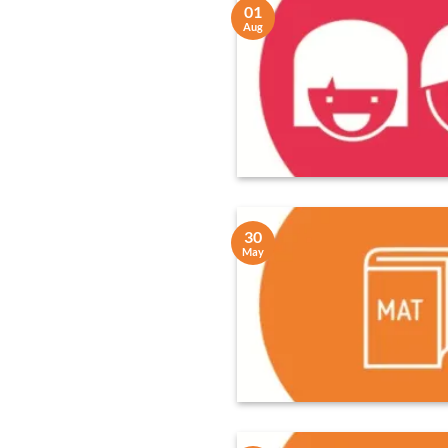
01
Aug
30
May