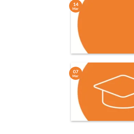
14
Mar
07
Mar