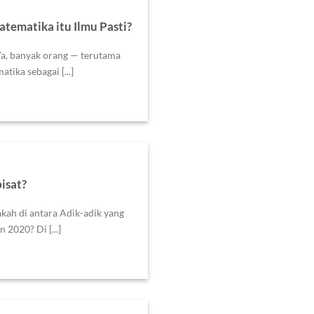
ematika itu Ilmu Pasti?
a, banyak orang — terutama
ika sebagai [...]
isat?
ah di antara Adik-adik yang
2020? Di [...]