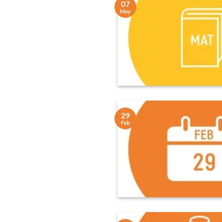
07
May
29
Feb