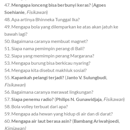
47.
Mengapa lonceng bisa berbunyi keras?
(
Agoes
Soehianie
,
Fisikawan
)
48. Apa artinya Bhinneka Tunggal Ika?
49. Mengapa bola yang dilemparkan ke atas akan jatuh ke
bawah lagi?
50. Bagaimana caranya membuat magnet?
51. Siapa nama pemimpin perang di Bali?
52. Siapa yang memimpin perang Margarana?
53. Mengapa burung bisa berkicau nyaring?
54. Mengapa kita disebut makhluk sosial?
55.
Kapankah pelangi terjadi?
(
Janto V. Sulungbudi
,
Fisikawan
)
56. Bagaimana caranya merawat lingkungan?
57.
Siapa penemu radio?
(
Philips N. Gunawidjaja
,
Fisikawan
)
58. Bola volley terbuat dari apa?
59. Mengapa ada hewan yang hidup di air dan di darat?
60.
Mengapa air laut berasa asin?
(
Bambang Ariwahjoedi
,
Kimiawan)