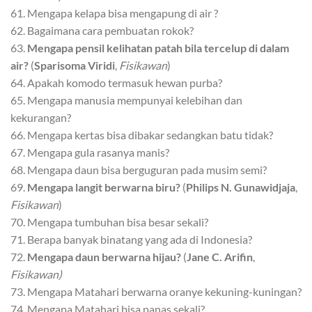
61. Mengapa kelapa bisa mengapung di air ?
62. Bagaimana cara pembuatan rokok?
63.
Mengapa pensil kelihatan patah bila tercelup di dalam
air?
(
Sparisoma Viridi
,
Fisikawan
)
64. Apakah komodo termasuk hewan purba?
65. Mengapa manusia mempunyai kelebihan dan
kekurangan?
66. Mengapa kertas bisa dibakar sedangkan batu tidak?
67. Mengapa gula rasanya manis?
68. Mengapa daun bisa berguguran pada musim semi?
69.
Mengapa langit berwarna biru?
(
Philips N. Gunawidjaja
,
Fisikawan
)
70. Mengapa tumbuhan bisa besar sekali?
71. Berapa banyak binatang yang ada di Indonesia?
72.
Mengapa daun berwarna hijau?
(
Jane C. Arifin
,
Fisikawan)
73. Mengapa Matahari berwarna oranye kekuning-kuningan?
74. Mengapa Matahari bisa panas sekali?