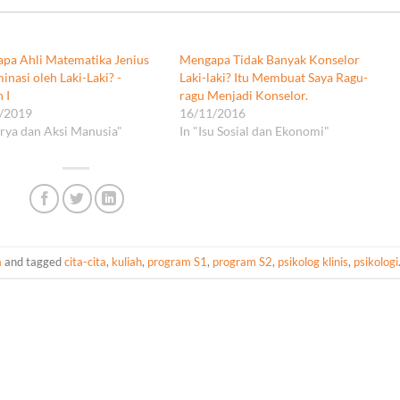
pa Ahli Matematika Jenius
Mengapa Tidak Banyak Konselor
nasi oleh Laki-Laki? -
Laki-laki? Itu Membuat Saya Ragu-
 I
ragu Menjadi Konselor.
/2019
16/11/2016
arya dan Aksi Manusia"
In "Isu Sosial dan Ekonomi"
a
and tagged
cita-cita
,
kuliah
,
program S1
,
program S2
,
psikolog klinis
,
psikologi