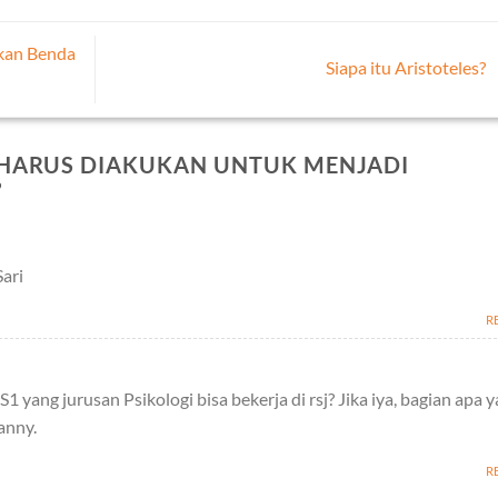
kan Benda
Siapa itu Aristoteles?
 HARUS DIAKUKAN UNTUK MENJADI
”
Sari
R
 yang jurusan Psikologi bisa bekerja di rsj? Jika iya, bagian apa 
anny.
R