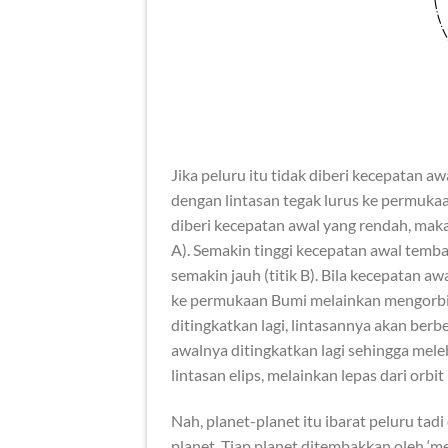
Jika peluru itu tidak diberi kecepatan aw
dengan lintasan tegak lurus ke permukaan
diberi kecepatan awal yang rendah, maka
A). Semakin tinggi kecepatan awal temba
semakin jauh (titik B). Bila kecepatan aw
ke permukaan Bumi melainkan mengorbit d
ditingkatkan lagi, lintasannya akan berbe
awalnya ditingkatkan lagi sehingga mele
lintasan elips, melainkan lepas dari orb
Nah, planet-planet itu ibarat peluru tad
planet. Tiap planet ditembakkan oleh ‘m