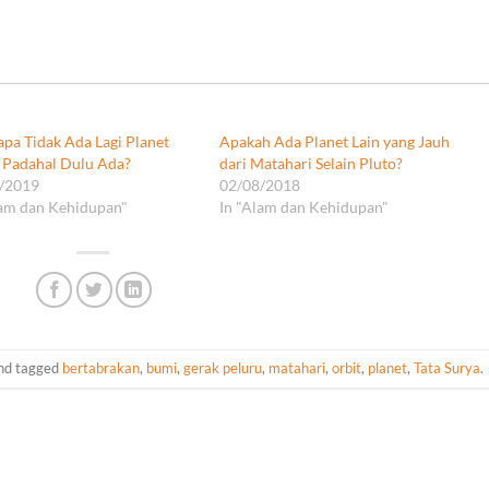
pa Tidak Ada Lagi Planet
Apakah Ada Planet Lain yang Jauh
, Padahal Dulu Ada?
dari Matahari Selain Pluto?
/2019
02/08/2018
lam dan Kehidupan"
In "Alam dan Kehidupan"
nd tagged
bertabrakan
,
bumi
,
gerak peluru
,
matahari
,
orbit
,
planet
,
Tata Surya
.