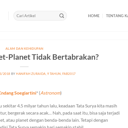
HOME
TENTANG K
ALAM DAN KEHIDUPAN
t-Planet Tidak Bertabrakan?
1/2018
BY
HANIFAH ZURAIDA, 9 TAHUN, FAB2017
Endang Soegiartini
* (
Astronom
)
sekitar 4.5 milyar tahun lalu, keadaan Tata Surya kita masih
ur, bergerak secara acak… Nah, pada saat itu, bisa saja terjadi
net, atau planet dengan benda-benda lain. Tetapi dengan
isi Tata Surya semakin hari semakin stabil.