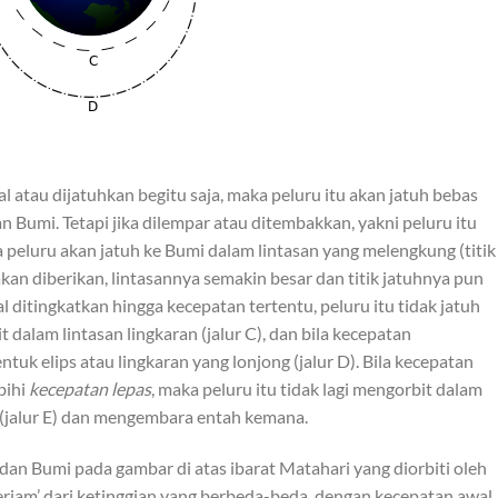
al atau dijatuhkan begitu saja, maka peluru itu akan jatuh bebas
 Bumi. Tetapi jika dilempar atau ditembakkan, yakni peluru itu
 peluru akan jatuh ke Bumi dalam lintasan yang melengkung (titik
kan diberikan, lintasannya semakin besar dan titik jatuhnya pun
al ditingkatkan hingga kecepatan tertentu, peluru itu tidak jatuh
alam lintasan lingkaran (jalur C), dan bila kecepatan
ntuk elips atau lingkaran yang lonjong (jalur D). Bila kecepatan
bihi
kecepatan lepas
, maka peluru itu tidak lagi mengorbit dalam
it (jalur E) dan mengembara entah kemana.
i dan Bumi pada gambar di atas ibarat Matahari yang diorbiti oleh
eriam’ dari ketinggian yang berbeda-beda, dengan kecepatan awal