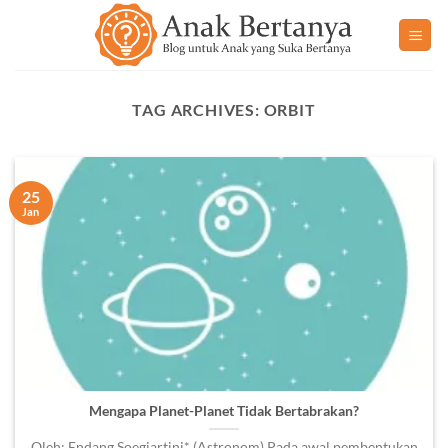
Skip
to
content
TAG ARCHIVES:
ORBIT
25
Jan
Mengapa Planet-Planet Tidak Bertabrakan?
Oleh: Endang Soegiartini* (Astronom) Pada awal pembentukan