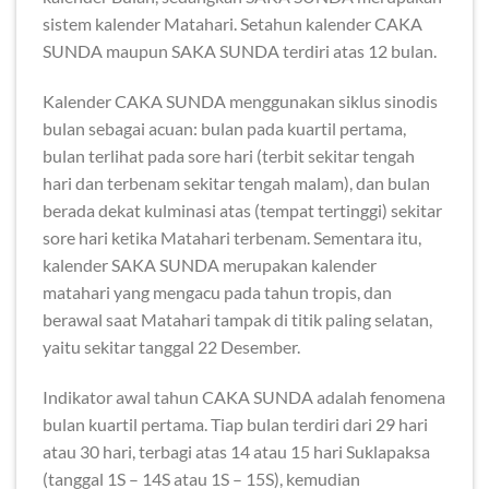
sistem kalender Matahari. Setahun kalender CAKA
SUNDA maupun SAKA SUNDA terdiri atas 12 bulan.
Kalender CAKA SUNDA menggunakan siklus sinodis
bulan sebagai acuan: bulan pada kuartil pertama,
bulan terlihat pada sore hari (terbit sekitar tengah
hari dan terbenam sekitar tengah malam), dan bulan
berada dekat kulminasi atas (tempat tertinggi) sekitar
sore hari ketika Matahari terbenam. Sementara itu,
kalender SAKA SUNDA merupakan kalender
matahari yang mengacu pada tahun tropis, dan
berawal saat Matahari tampak di titik paling selatan,
yaitu sekitar tanggal 22 Desember.
Indikator awal tahun CAKA SUNDA adalah fenomena
bulan kuartil pertama. Tiap bulan terdiri dari 29 hari
atau 30 hari, terbagi atas 14 atau 15 hari Suklapaksa
(tanggal 1S – 14S atau 1S – 15S), kemudian