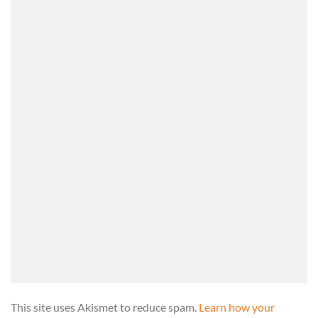
This site uses Akismet to reduce spam.
Learn how your