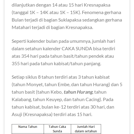
dilanjutkan dengan 14 atau 15 hari Kresnapaksa
(tanggal 1K – 14K atau 1K – 15K). Fenomena gerhana
Bulan terjadi di bagian Suklapaksa sedangkan gerhana
Matahari terjadi di bagian Kresnapaksa.
Seperti kalender bulan pada umumnya, jumlah hari
dalam setahun kalender CAKA SUNDA bisa terdiri
atas 354 hari pada tahun basit/tahun pendek atau
355 hari pada tahun kabisat/tahun panjang.
Setiap siklus 8 tahun terdiri atas 3 tahun kabisat
(tahun Monyet, tahun Embe, dan tahun Hurang) dan 5
tahun basit (tahun Kebo,
tahun Hurang
, tahun
Kalabang, tahun Keuyep, dan tahun Cacing). Pada
tahun kabisat, bulan ke-12 terdiri atas 30 hari, dan
Asuji (Kresnapaksa) terdiri atas 15 hari.