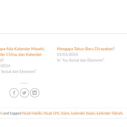
pa Ada Kalender Masehi,
Mengapa Tahun Baru Dirayakan?
der China, dan Kalender
01/01/2014
h?
In "Isu Sosial dan Ekonomi"
/2014
u Sosial dan Ekonomi"
mi
and tagged
hisab Hakiki
,
hisab Urfi
,
Islam
,
kalender bulan
,
kalender Hijriah
.