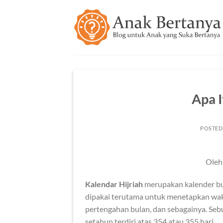
Skip
to
content
Apa I
POSTED
Oleh
Kalendar Hijriah
merupakan kalender bul
dipakai terutama untuk menetapkan wak
pertengahan bulan, dan sebagainya. Sebul
setahun terdiri atas 354 atau 355 hari.