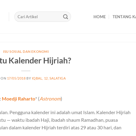
HOME
TENTANG K
ISU SOSIAL DAN EKONOMI
tu Kalender Hijriah?
 ON
17/05/2018
BY
IQBAL, 12, SALATIGA
:
Moedji Raharto
* (
Astronom
)
an. Pengguna kalender ini adalah umat Islam. Kalender Hijriah
tu — waktu ibadah Haji, ibadah shaum Ramadhan, puasa
an dalam kalender Hijriah terdiri atas 29 atau 30 hari, dan