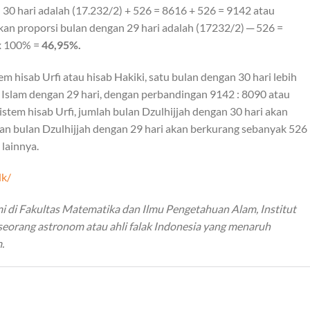
30 hari adalah (17.232/2) + 526 = 8616 + 526 = 9142 atau
kan proporsi bulan dengan 29 hari adalah (17232/2) ─ 526 =
 x 100% =
46,95%.
em hisab Urfi atau hisab Hakiki, satu bulan dengan 30 hari lebih
Islam dengan 29 hari, dengan perbandingan 9142 : 8090 atau
 sistem hisab Urfi, jumlah bulan Dzulhijjah dengan 30 hari akan
n bulan Dzulhijjah dengan 29 hari akan berkurang sebanyak 526
 lainnya.
dk/
 di Fakultas Matematika dan Ilmu Pengetahuan Alam, Institut
seorang astronom atau ahli falak Indonesia yang menaruh
.