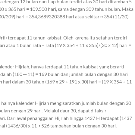
 dengan 12 bulan dan tiap bulan terdiri atas 30 hari ditambah 5
300 x 365 hari = 109.500 hari, sama dengan 309 tahun bulan. Maka
00/309) hari = 354,3689320388 hari atau sekitar ≈ 354 (11/30)
rfi) terdapat 11 tahun kabisat. Oleh karena itu setahun terdiri
i atau 1 bulan rata – rata (19 X 354 + 11 x 355)/(30 x 12) hari =
ender Hijriah, hanya terdapat 11 tahun kabisat yang berarti
dalah (180 ─ 11) = 169 bulan dan jumlah bulan dengan 30 hari
h hari dalam 30 tahun (169 x 29 + 191 x 30) hari = (19 X 354 + 11
i halnya kalender Hijriah mengisaratkan jumlah bulan dengan 30
lan dengan 29 hari. Melalui daur 30, dapat ditaksir
ri. Dari awal penanggalan Hijriah hingga 1437 H terdapat (1437
mal (1436/30) x 11 ≈ 526 tambahan bulan dengan 30 hari.