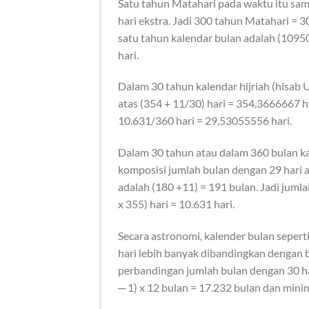
Satu tahun Matahari pada waktu itu sama
hari ekstra. Jadi 300 tahun Matahari = 
satu tahun kalendar bulan adalah (1095
hari.
Dalam 30 tahun kalendar hijriah (hisab U
atas (354 + 11/30) hari = 354,3666667 har
10.631/360 hari = 29,53055556 hari.
Dalam 30 tahun atau dalam 360 bulan kal
komposisi jumlah bulan dengan 29 hari a
adalah (180 +11) = 191 bulan. Jadi jumla
x 355) hari = 10.631 hari.
Secara astronomi, kalender bulan sepert
hari lebih banyak dibandingkan dengan bu
perbandingan jumlah bulan dengan 30 ha
─ 1) x 12 bulan = 17.232 bulan dan mini