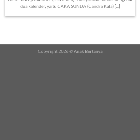
dua kalender, yaitu CAKA SUNDA (Candra Kala) [...]
Copyright 2026 ©
Anak Bertanya