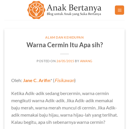
Skip
to
content
ALAM DAN KEHIDUPAN
Warna Cermin Itu Apa sih?
POSTED ON
26/05/2015
BY
AWANG
Oleh:
Jane C. Arifin
* (
Fisikawan
)
Ketika Adik-adik sedang bercermin, warna cermin
mengikuti warna Adik-adik. Jika Adik-adik memakai
baju merah, warna merah muncul di cermin. Jika Adik-
adik memakai baju hijau, warna hijau-lah yang terlihat.
Kalau begitu, apa sih sebenarnya warna cermin?