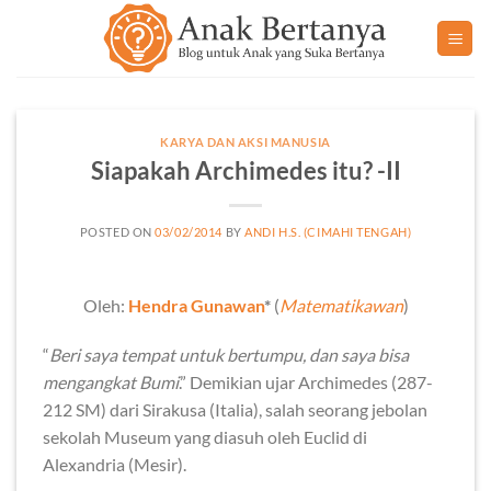
Skip
to
content
KARYA DAN AKSI MANUSIA
Siapakah Archimedes itu? -II
POSTED ON
03/02/2014
BY
ANDI H.S. (CIMAHI TENGAH)
Oleh:
Hendra Gunawan
*
(
Matematikawan
)
“
Beri saya tempat untuk bertumpu, dan saya bisa
mengangkat Bumi
.” Demikian ujar Archimedes (287-
212 SM) dari Sirakusa (Italia), salah seorang jebolan
sekolah Museum yang diasuh oleh Euclid di
Alexandria (Mesir).