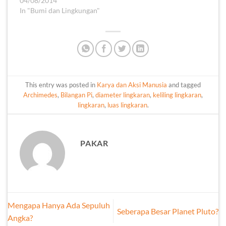
04/08/2014
In "Bumi dan Lingkungan"
This entry was posted in
Karya dan Aksi Manusia
and tagged
Archimedes
,
Bilangan Pi
,
diameter lingkaran
,
keliling lingkaran
,
lingkaran
,
luas lingkaran
.
PAKAR
Mengapa Hanya Ada Sepuluh
Seberapa Besar Planet Pluto?
Angka?