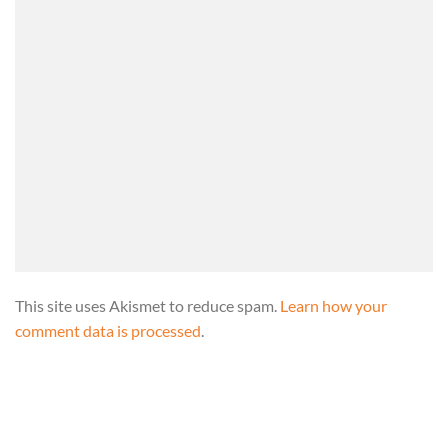
This site uses Akismet to reduce spam.
Learn how your
comment data is processed
.