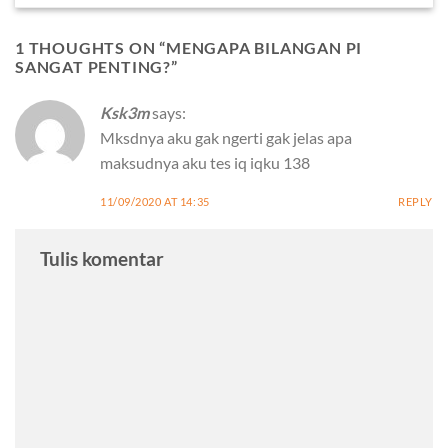
1 THOUGHTS ON “
MENGAPA BILANGAN PI
SANGAT PENTING?
”
Ksk3m
says:
Mksdnya aku gak ngerti gak jelas apa
maksudnya aku tes iq iqku 138
11/09/2020 AT 14:35
REPLY
Tulis komentar