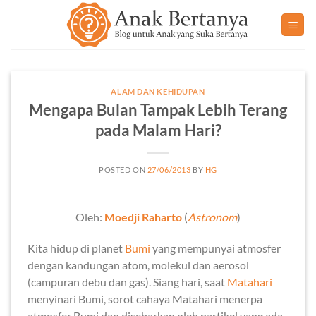
Skip
to
content
ALAM DAN KEHIDUPAN
Mengapa Bulan Tampak Lebih Terang
pada Malam Hari?
POSTED ON
27/06/2013
BY
HG
Oleh:
Moedji Raharto
(
Astronom
)
Kita hidup di planet
Bumi
yang mempunyai atmosfer
dengan kandungan atom, molekul dan aerosol
(campuran debu dan gas). Siang hari, saat
Matahari
menyinari Bumi, sorot cahaya Matahari menerpa
atmosfer Bumi dan disebarkan oleh partikel yang ada