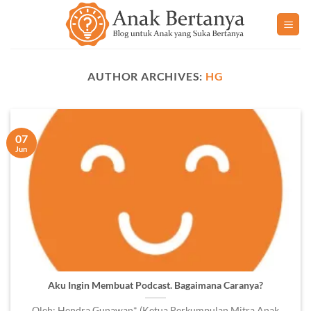
Skip
to
content
AUTHOR ARCHIVES:
HG
07
Jun
Aku Ingin Membuat Podcast. Bagaimana Caranya?
Oleh: Hendra Gunawan* (Ketua Perkumpulan Mitra Anak