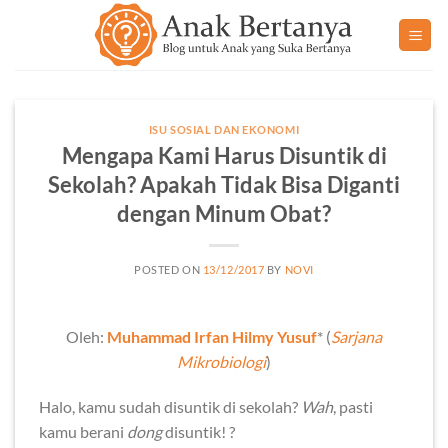
Skip
to
content
ISU SOSIAL DAN EKONOMI
Mengapa Kami Harus Disuntik di
Sekolah? Apakah Tidak Bisa Diganti
dengan Minum Obat?
POSTED ON
13/12/2017
BY
NOVI
Oleh:
Muhammad Irfan Hilmy Yusuf
* (
Sarjana
Mikrobiologi
)
Halo, kamu sudah disuntik di sekolah?
Wah
, pasti
kamu berani
dong
disuntik! ?