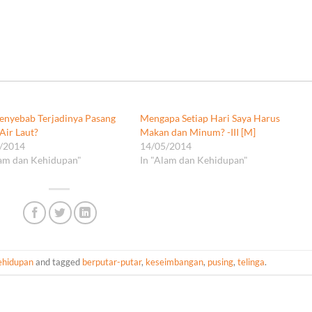
enyebab Terjadinya Pasang
Mengapa Setiap Hari Saya Harus
Air Laut?
Makan dan Minum? -III [M]
/2014
14/05/2014
lam dan Kehidupan"
In "Alam dan Kehidupan"
ehidupan
and tagged
berputar-putar
,
keseimbangan
,
pusing
,
telinga
.