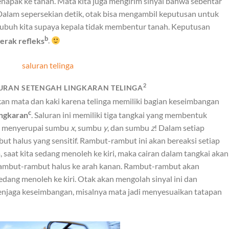
enapak ke tanah. Mata kita juga mengirim sinyal bahwa sebentar
 Dalam sepersekian detik, otak bisa mengambil keputusan untuk
buh kita supaya kepala tidak membentur tanah. Keputusan
b
erak refleks
.
2
LURAN SETENGAH LINGKARAN TELINGA
gkan mata dan kaki karena telinga memiliki bagian keseimbangan
c
ingkaran
. Saluran ini memiliki tiga tangkai yang membentuk
ga menyerupai sumbu
x
, sumbu
y
, dan sumbu
z
! Dalam setiap
ut halus yang sensitif. Rambut-rambut ini akan bereaksi setiap
 saat kita sedang menoleh ke kiri, maka cairan dalam tangkai akan
rambut-rambut halus ke arah kanan. Rambut-rambut akan
edang menoleh ke kiri. Otak akan mengolah sinyal ini dan
enjaga keseimbangan, misalnya mata jadi menyesuaikan tatapan