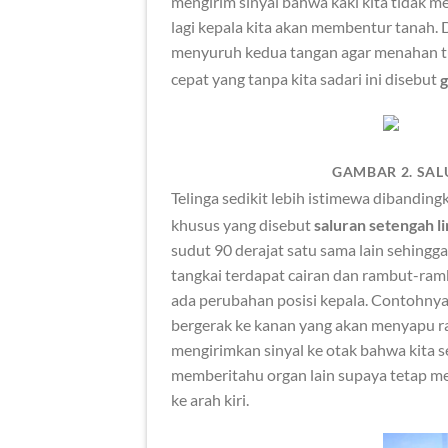
mengirim sinyal bahwa kaki kita tidak m
lagi kepala kita akan membentur tanah.
menyuruh kedua tangan agar menahan tu
cepat yang tanpa kita sadari ini disebut
g
GAMBAR 2. SA
Telinga sedikit lebih istimewa dibandin
khusus yang disebut
saluran setengah l
sudut 90 derajat satu sama lain sehing
tangkai terdapat cairan dan rambut-ramb
ada perubahan posisi kepala. Contohnya,
bergerak ke kanan yang akan menyapu 
mengirimkan sinyal ke otak bahwa kita s
memberitahu organ lain supaya tetap m
ke arah kiri.