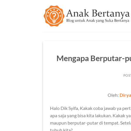
Skip
to
content
Mengapa Berputar-pu
POS
Oleh:
Dirya
Halo Dik Syifa, Kakak coba jawab ya per
apa saja yang bisa kita lakukan. Kakak 
maupun berputar-putar di tempat. Setel
tubuh kita?