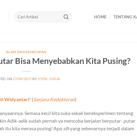
HOME
TENTANG K
ALAM DAN KEHIDUPAN
tar Bisa Menyebabkan Kita Pusing?
TED ON
27/09/2017
BY
SYIFA, JOGJA
ti Widyantari
* (
Sarjana Kedokteran
)
tanyaannya. Semasa kecil kita suka sekali bereksperimen tentang
yakin Adik-adik sudah pernah ya mencoba berjalan berputar- putar
ah itu kita merasa pusing! Apa
sih
yang sebenarnya terjadi dalam