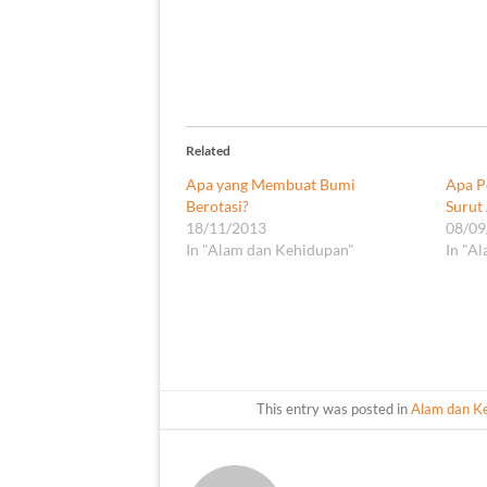
Related
Apa yang Membuat Bumi
Apa P
Berotasi?
Surut 
18/11/2013
08/09
In "Alam dan Kehidupan"
In "A
This entry was posted in
Alam dan K