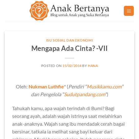
Skip
to
content
ISU SOSIAL DAN EKONOMI
Mengapa Ada Cinta? -VII
POSTED ON
15/02/2014
BY
HANA
Oleh:
Nukman Luthfie
* (
Pendiri “
Musikkamu.com
”
dan Pengelola “
Sudutpandang.com
“
)
Tahukah kamu, apa wajah terindah di Bumi? Bagi
seorang ayah, adalah wajah istrinya saat melahirkan
anak-anaknya. Wajah sang ibu mendadak cerah bagai
bersinar, tatkala ia melihat sang bayi keluar dari