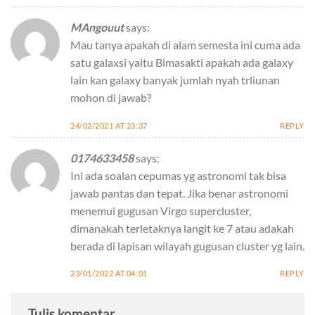
MAngouut
says:
Mau tanya apakah di alam semesta ini cuma ada
satu galaxsi yaitu Bimasakti apakah ada galaxy
lain kan galaxy banyak jumlah nyah trliunan
mohon di jawab?
24/02/2021 AT 23:37
REPLY
0174633458
says:
Ini ada soalan cepumas yg astronomi tak bisa
jawab pantas dan tepat. Jika benar astronomi
menemui gugusan Virgo supercluster,
dimanakah terletaknya langit ke 7 atau adakah
berada di lapisan wilayah gugusan cluster yg lain.
23/01/2022 AT 04:01
REPLY
Tulis komentar