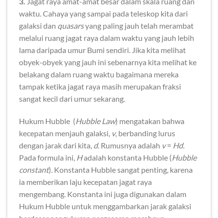
3.
Jagat raya amat-amat besar dalam skala ruang dan
waktu. Cahaya yang sampai pada teleskop kita dari
galaksi dan
quasars
yang paling jauh telah merambat
melalui ruang jagat raya dalam waktu yang jauh lebih
lama daripada umur Bumi sendiri. Jika kita melihat
obyek-obyek yang jauh ini sebenarnya kita melihat ke
belakang dalam ruang waktu bagaimana mereka
tampak ketika jagat raya masih merupakan fraksi
sangat kecil dari umur sekarang.
Hukum Hubble (
Hubble Law
) mengatakan bahwa
kecepatan menjauh galaksi,
v
, berbanding lurus
dengan jarak dari kita,
d
. Rumusnya adalah
v
=
Hd
.
Pada formula ini,
H
adalah konstanta Hubble (
Hubble
constant
). Konstanta Hubble sangat penting, karena
ia memberikan laju kecepatan jagat raya
mengembang. Konstanta ini juga digunakan dalam
Hukum Hubble untuk menggambarkan jarak galaksi