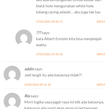
black hole mengunakan white hole.
lubang cacing adalah… aku juga tak tau
27/01/2021 AT 09:21
REPLY
???
says:
kata Albert Enstein kita bisa menjelajah
waktu
27/01/2021 AT 09:25
REPLY
addin
says:
Jadi langit itu ada batasnya tidak??
29/05/2016 AT 21:22
REPLY
Rio
says:
Mnrt logika saya jagat raya ini tdk ada batasnya,
kalaupun ada pasti akan muncul pertanyaan