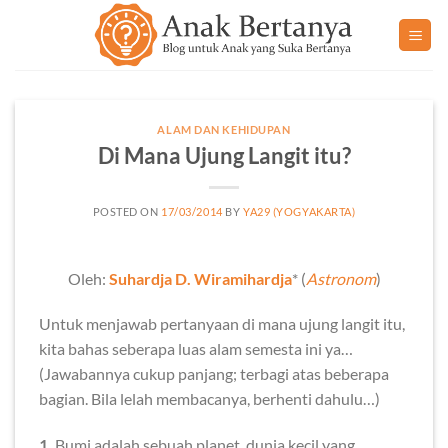
Skip
to
content
ALAM DAN KEHIDUPAN
Di Mana Ujung Langit itu?
POSTED ON
17/03/2014
BY
YA29 (YOGYAKARTA)
Oleh:
Suhardja D. Wiramihardja
* (
Astronom
)
Untuk menjawab pertanyaan di mana ujung langit itu,
kita bahas seberapa luas alam semesta ini ya…
(Jawabannya cukup panjang; terbagi atas beberapa
bagian. Bila lelah membacanya, berhenti dahulu…)
1.
Bumi adalah sebuah planet, dunia kecil yang