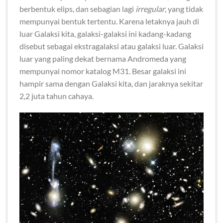
berbentuk elips, dan sebagian lagi
irregular
, yang tidak
mempunyai bentuk tertentu. Karena letaknya jauh di
luar Galaksi kita, galaksi-galaksi ini kadang-kadang
disebut sebagai ekstragalaksi atau galaksi luar. Galaksi
luar yang paling dekat bernama Andromeda yang
mempunyai nomor katalog M31. Besar galaksi ini
hampir sama dengan Galaksi kita, dan jaraknya sekitar
2,2 juta tahun cahaya.