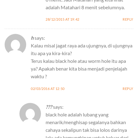
adalah Matahari 8 menit sebelumnya.
28/12/2015 AT 19:42
REPLY
h
says:
Kalau misal jagat raya ada ujungnya, di ujungnya
itu apa ya kira-kira?
Terus kalau black hole atau worm hole itu apa
ya? Apakah benar kita bisa menjadi penjelajah
waktu ?
02/03/2016 AT 12:50
REPLY
???
says:
black hole adalah lubang yang
menarik/menghisap segalanya bahkan
cahaya sekalipun tak bisa lolos darinya
lalu ada kemungkinan untuk keluar dari