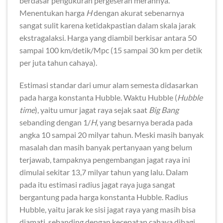
berdasar pengukuran pergeseran merahnya.
Menentukan harga
H
dengan akurat sebenarnya
sangat sulit karena ketidakpastian dalam skala jarak
ekstragalaksi. Harga yang diambil berkisar antara 50
sampai 100 km/detik/Mpc (15 sampai 30 km per detik
per juta tahun cahaya).
Estimasi standar dari umur alam semesta didasarkan
pada harga konstanta Hubble. Waktu Hubble (
Hubble
time
), yaitu umur jagat raya sejak saat
Big Bang
sebanding dengan 1/
H
, yang besarnya berada pada
angka 10 sampai 20 milyar tahun. Meski masih banyak
masalah dan masih banyak pertanyaan yang belum
terjawab, tampaknya pengembangan jagat raya ini
dimulai sekitar 13,7 milyar tahun yang lalu. Dalam
pada itu estimasi radius jagat raya juga sangat
bergantung pada harga konstanta Hubble. Radius
Hubble, yaitu jarak ke sisi jagat raya yang masih bisa
diamati, sebanding dengan kecepatan cahaya dibagi