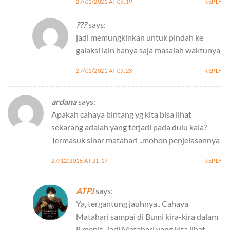
27/01/2021 AT 09:19
REPLY
???
says:
jadi memungkinkan untuk pindah ke
galaksi lain hanya saja masalah waktunya
27/01/2021 AT 09:23
REPLY
ardana
says:
Apakah cahaya bintang yg kita bisa lihat
sekarang adalah yang terjadi pada dulu kala?
Termasuk sinar matahari ..mohon penjelasannya
27/12/2015 AT 21:17
REPLY
ATPJ
says:
Ya, tergantung jauhnya.. Cahaya
Matahari sampai di Bumi kira-kira dalam
8 menit. Jadi Matahari yang kita lihat