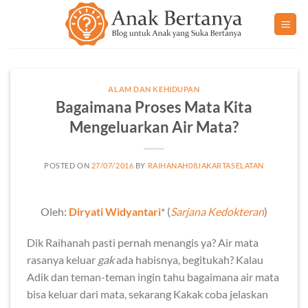
Skip
to
content
ALAM DAN KEHIDUPAN
Bagaimana Proses Mata Kita
Mengeluarkan Air Mata?
POSTED ON
27/07/2016
BY
RAIHANAH08JAKARTASELATAN
Oleh:
Diryati Widyantari
* (
Sarjana Kedokteran
)
Dik Raihanah pasti pernah menangis ya? Air mata
rasanya keluar
gak
ada habisnya, begitukah? Kalau
Adik dan teman-teman ingin tahu bagaimana air mata
bisa keluar dari mata, sekarang Kakak coba jelaskan