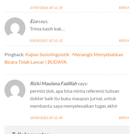
27/07/2016 AT 11:37
REPLY
Eza
says:
Trima kasih kak…
03/03/2017 AT 12:12
REPLY
Pingback:
Kajian Sosiolinguistik : Menangis Menyebabkan
Bicara Tidak Lancar | BUDAYA
Rizki Maulana Fadillah
says:
permisi dok, apa bisa minta referensi tulisan
dokter baik itu buku maupun jurnal, untuk
membantu saya menyelesaikan tugas akhir
10/09/2022 AT 21:49
REPLY