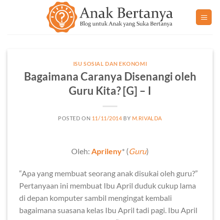
Skip
to
content
ISU SOSIAL DAN EKONOMI
Bagaimana Caranya Disenangi oleh
Guru Kita? [G] – I
POSTED ON
11/11/2014
BY
M.RIVALDA
Oleh:
Aprileny
* (
Guru
)
“Apa yang membuat seorang anak disukai oleh guru?”
Pertanyaan ini membuat Ibu April duduk cukup lama
di depan komputer sambil mengingat kembali
bagaimana suasana kelas Ibu April tadi pagi. Ibu April