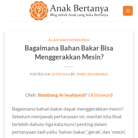
Skip
to
content
ALAM DAN KEHIDUPAN
Bagaimana Bahan Bakar Bisa
Menggerakkan Mesin?
POSTED ON
22/08/2014
BY
SM80 (SEMARANG)
Oleh:
Bambang Ariwahjoedi
* (
Kimiawan
)
Bagaimana bahan bakar dapat menggerakkan mesin?
Sebelum menjawab pertanyaan ini, marilah kita lihat
terlebih dahulu tiga kata kunci penting dalam
pertanyaan tadi yaitu ‘bahan bakar’, ‘gerak’, dan ‘mesin’.