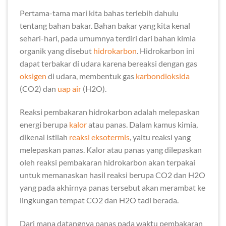
Pertama-tama mari kita bahas terlebih dahulu
tentang bahan bakar. Bahan bakar yang kita kenal
sehari-hari, pada umumnya terdiri dari bahan kimia
organik yang disebut
hidrokarbon
. Hidrokarbon ini
dapat terbakar di udara karena bereaksi dengan gas
oksigen
di udara, membentuk gas
karbondioksida
(CO2) dan
uap air
(H2O).
Reaksi pembakaran hidrokarbon adalah melepaskan
energi berupa
kalor
atau panas. Dalam kamus kimia,
dikenal istilah
reaksi eksotermis
, yaitu reaksi yang
melepaskan panas. Kalor atau panas yang dilepaskan
oleh reaksi pembakaran hidrokarbon akan terpakai
untuk memanaskan hasil reaksi berupa CO2 dan H2O
yang pada akhirnya panas tersebut akan merambat ke
lingkungan tempat CO2 dan H2O tadi berada.
Dari mana datangnya panas pada waktu pembakaran