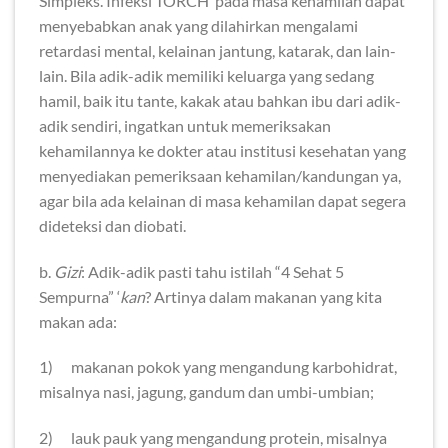
Simpleks. Infeksi TORCH pada masa kehamilan dapat
menyebabkan anak yang dilahirkan mengalami
retardasi mental, kelainan jantung, katarak, dan lain-
lain. Bila adik-adik memiliki keluarga yang sedang
hamil, baik itu tante, kakak atau bahkan ibu dari adik-
adik sendiri, ingatkan untuk memeriksakan
kehamilannya ke dokter atau institusi kesehatan yang
menyediakan pemeriksaan kehamilan/kandungan ya,
agar bila ada kelainan di masa kehamilan dapat segera
dideteksi dan diobati.
b.
Gizi
: Adik-adik pasti tahu istilah “4 Sehat 5
Sempurna” ‘
kan
? Artinya dalam makanan yang kita
makan ada:
1) makanan pokok yang mengandung karbohidrat,
misalnya nasi, jagung, gandum dan umbi-umbian;
2) lauk pauk yang mengandung protein, misalnya