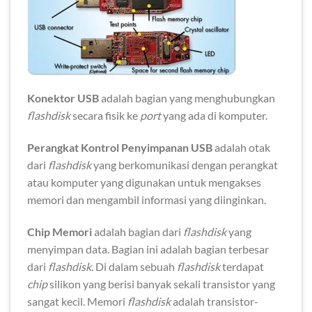
Konektor USB
adalah bagian yang menghubungkan
flashdisk
secara fisik ke
port
yang ada di komputer.
Perangkat Kontrol Penyimpanan USB
adalah otak
dari
flashdisk
yang berkomunikasi dengan perangkat
atau komputer yang digunakan untuk mengakses
memori dan mengambil informasi yang diinginkan.
Chip Memori
adalah bagian dari
flashdisk
yang
menyimpan data. Bagian ini adalah bagian terbesar
dari
flashdisk
. Di dalam sebuah
flashdisk
terdapat
chip
silikon yang berisi banyak sekali transistor yang
sangat kecil. Memori
flashdisk
adalah transistor-