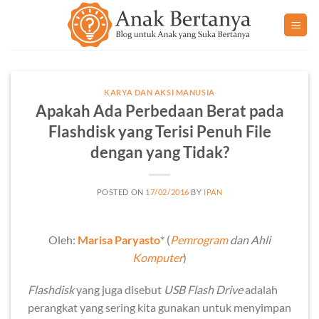
Skip
to
content
KARYA DAN AKSI MANUSIA
Apakah Ada Perbedaan Berat pada
Flashdisk yang Terisi Penuh File
dengan yang Tidak?
POSTED ON
17/02/2016
BY
IPAN
Oleh:
Marisa Paryasto
* (
Pemrogram
dan
Ahli
Komputer
)
Flashdisk
yang juga disebut
USB Flash Drive
adalah
perangkat yang sering kita gunakan untuk menyimpan