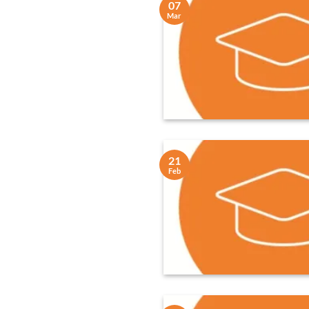
07
Mar
21
Feb