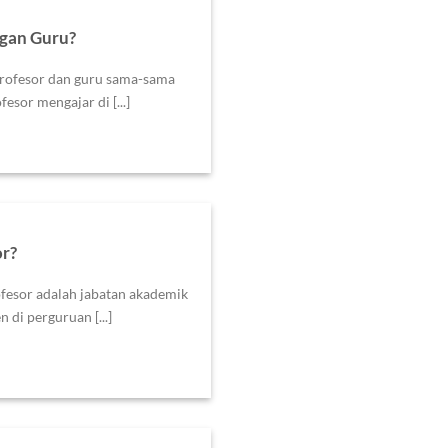
ngan Guru?
rofesor dan guru sama-sama
sor mengajar di [...]
or?
esor adalah jabatan akademik
 di perguruan [...]