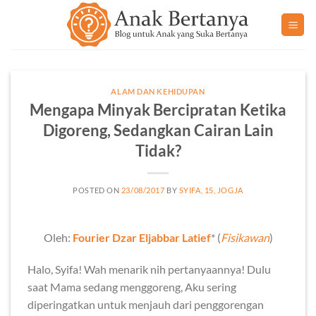
Skip
to
content
ALAM DAN KEHIDUPAN
Mengapa Minyak Bercipratan Ketika
Digoreng, Sedangkan Cairan Lain
Tidak?
POSTED ON
23/08/2017
BY
SYIFA, 15, JOGJA
Oleh:
Fourier Dzar Eljabbar Latief
* (
Fisikawan
)
Halo, Syifa! Wah menarik nih pertanyaannya! Dulu
saat Mama sedang menggoreng, Aku sering
diperingatkan untuk menjauh dari penggorengan