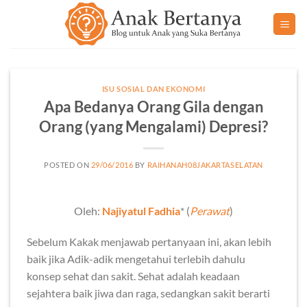
Skip
to
content
ISU SOSIAL DAN EKONOMI
Apa Bedanya Orang Gila dengan
Orang (yang Mengalami) Depresi?
POSTED ON
29/06/2016
BY
RAIHANAH08JAKARTASELATAN
Oleh:
Najiyatul Fadhia
* (
Perawat
)
Sebelum Kakak menjawab pertanyaan ini, akan lebih
baik jika Adik-adik mengetahui terlebih dahulu
konsep sehat dan sakit. Sehat adalah keadaan
sejahtera baik jiwa dan raga, sedangkan sakit berarti