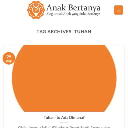
Skip
to
content
TAG ARCHIVES:
TUHAN
25
Aug
Tuhan itu Ada Dimana?
Oleh: Imam Malik* (Direktur Pusat Studi Agama dan