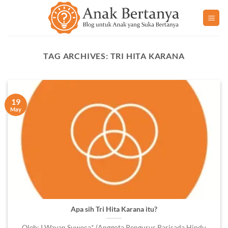
Skip
to
content
TAG ARCHIVES:
TRI HITA KARANA
19
May
Apa sih Tri Hita Karana itu?
Oleh: I Wayan Suweca* (Anggota Pengurus Parisada Hindu