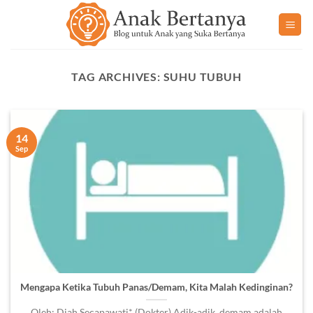
Skip
to
content
TAG ARCHIVES:
SUHU TUBUH
14
Sep
Mengapa Ketika Tubuh Panas/Demam, Kita Malah Kedinginan?
Oleh: Diah Secapawati* (Dokter) Adik-adik, demam adalah