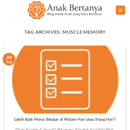
Skip
to
content
TAG ARCHIVES:
MUSCLE MEMORY
29
Aug
Lebih Baik Mana: Belajar di Malam Hari atau Siang Hari?
Oleh: Freddy Cahyadi* (Magister Filsafat Analitik) Wah,