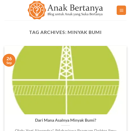
Skip
to
content
TAG ARCHIVES:
MINYAK BUMI
26
Sep
Dari Mana Asalnya Minyak Bumi?
Oleh: Yogi Alwendra* (Mahasiswa Program Doktor Ilmu