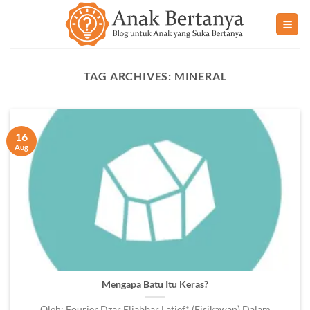
Skip
to
content
TAG ARCHIVES:
MINERAL
16
Aug
Mengapa Batu Itu Keras?
Oleh: Fourier Dzar Eljabbar Latief* (Fisikawan) Dalam