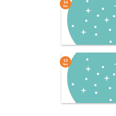
14
Nov
15
Nov