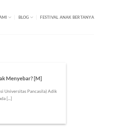
AMI
BLOG
FESTIVAL ANAK BERTANYA
dak Menyebar? [M]
i Universitas Pancasila) Adik
a [...]