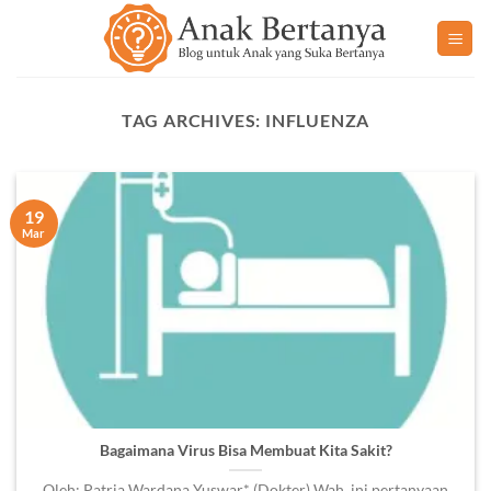
Skip
to
content
TAG ARCHIVES:
INFLUENZA
19
Mar
Bagaimana Virus Bisa Membuat Kita Sakit?
Oleh: Patria Wardana Yuswar* (Dokter) Wah, ini pertanyaan