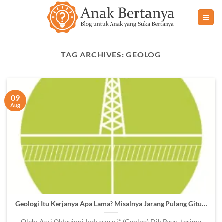
Skip
to
content
TAG ARCHIVES:
GEOLOG
09
Aug
Geologi Itu Kerjanya Apa Lama? Misalnya Jarang Pulang Gitu…
Oleh: Asri Oktavioni Indraswari* (Geolog) Dik Bayu, terima