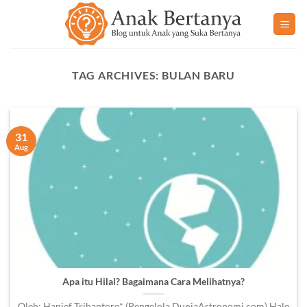
Skip
to
content
TAG ARCHIVES:
BULAN BARU
31
Aug
Apa itu Hilal? Bagaimana Cara Melihatnya?
Oleh: Hanief Trihantoro* (Pengelola DuniaAstronomi.com) Halo