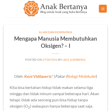
Skip
to
content
ALAM DAN KEHIDUPAN
Mengapa Manusia Membutuhkan
Oksigen? – I
POSTED ON
27/04/2016
BY
LB21 (LEMBANG)
Oleh:
Keni Vidilaseris
* (
Pakar
Biologi Molekuler
)
Kita bisa bertahan hidup tidak makan selama tiga
minggu dan tidak minum sampai beberapa hari. Akan
tetapi, tidak ada seorang pun bisa hidup tanpa
oksigen (O
) walaupun hanya beberapa saat saja.
2