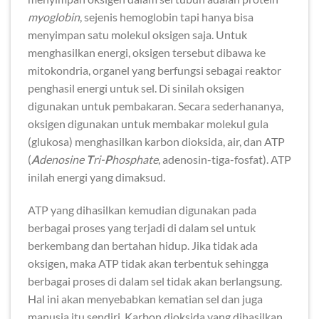
myoglobin
, sejenis hemoglobin tapi hanya bisa
menyimpan satu molekul oksigen saja. Untuk
menghasilkan energi, oksigen tersebut dibawa ke
mitokondria, organel yang berfungsi sebagai reaktor
penghasil energi untuk sel. Di sinilah oksigen
digunakan untuk pembakaran. Secara sederhananya,
oksigen digunakan untuk membakar molekul gula
(glukosa) menghasilkan karbon dioksida, air, dan ATP
(
A
denosine
T
ri-
P
hosphate
, adenosin-tiga-fosfat). ATP
inilah energi yang dimaksud.
ATP yang dihasilkan kemudian digunakan pada
berbagai proses yang terjadi di dalam sel untuk
berkembang dan bertahan hidup. Jika tidak ada
oksigen, maka ATP tidak akan terbentuk sehingga
berbagai proses di dalam sel tidak akan berlangsung.
Hal ini akan menyebabkan kematian sel dan juga
manusia itu sendiri. Karbon dioksida yang dihasilkan