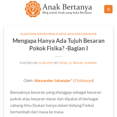
Skip
to
content
ALAM DAN KEHIDUPAN
,
KARYA DAN AKSI MANUSIA
Mengapa Hanya Ada Tujuh Besaran
Pokok Fisika? -Bagian I
POSTED ON
11/04/2019
BY
DION ,12 TAHUN , KUPANG
Oleh:
Alexander Iskandar
* (
Fisikawan
)
Banyaknya besaran yang dianggap sebagai besaran
pokok atau besaran dasar dan dipakai di berbagai
cabang ilmu (bukan hanya dalam bidang Fisika)
bertambah dari masa ke masa.