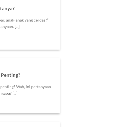
tanya?
bar, anak-anak yang cerdas?”
nyaan. [...]
 Penting?
 penting? Wah, ini pertanyaan
gapa? [...]