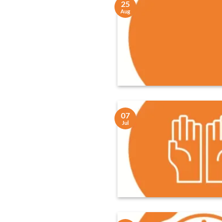
25
Aug
07
Jul