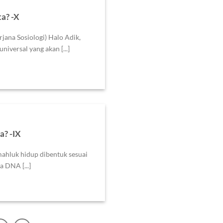
a? -X
jana Sosiologi) Halo Adik,
versal yang akan [...]
a? -IX
mahluk hidup dibentuk sesuai
a DNA [...]