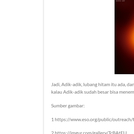
Jadi, Adik-adik, lubang hitam itu ada, d
kalau Adik-adik sudah besar bisa menemu
Sumber gambar:
1 https://www.eso.org/public/outreach/f
2 https://imgur.com/gallery/TcBAtFU