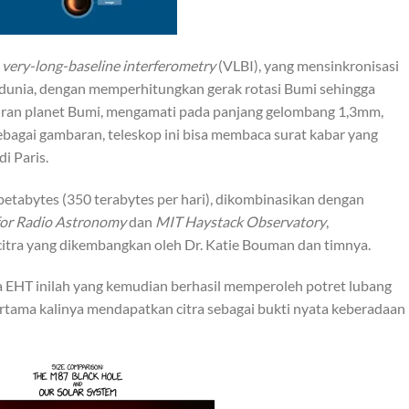
i
very-long-baseline interferometry
(VLBI), yang mensinkronisasi
uh dunia, dengan memperhitungkan gerak rotasi Bumi sehingga
ran planet Bumi, mengamati pada panjang gelombang 1,3mm,
ebagai gambaran, teleskop ini bisa membaca surat kabar yang
i Paris.
tabytes (350 terabytes per hari), dikombinasikan dengan
 for Radio Astronomy
dan
MIT Haystack Observatory
,
tra yang dikembangkan oleh Dr. Katie Bouman dan timnya.
 EHT inilah yang kemudian berhasil memperoleh potret lubang
ertama kalinya mendapatkan citra sebagai bukti nyata keberadaan