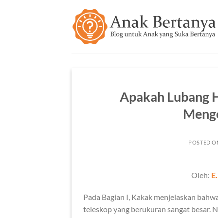
Skip
to
content
Apakah Lubang 
Menge
POSTED 
Oleh:
E
Pada Bagian I, Kakak menjelaskan bahw
teleskop yang berukuran sangat besar. N