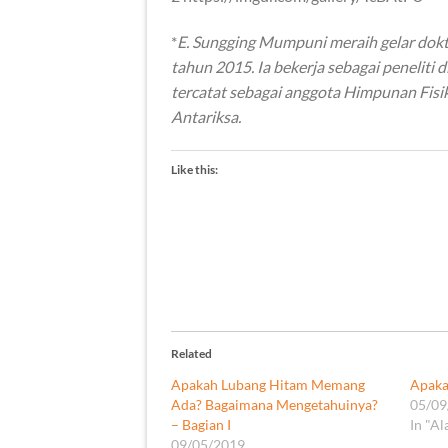
*
E. Sungging Mumpuni meraih gelar dokt
tahun 2015. Ia bekerja sebagai penelit
tercatat sebagai anggota Himpunan Fisi
Antariksa.
Like this:
Related
Apakah Lubang Hitam Memang
Apaka
Ada? Bagaimana Mengetahuinya?
05/09
– Bagian I
In "A
09/05/2019