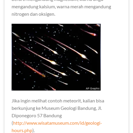
mengandung kalsium, warna merah mengandung
nitrogen dan oksigen.
Jika ingin melihat contoh meteorit, kalian bisa
berkunjung ke Museum Geologi Bandung, Jl.
Diponegoro 57 Bandung
(
http://www.wisatamuseum.com/id/geologi-
hours.php
).