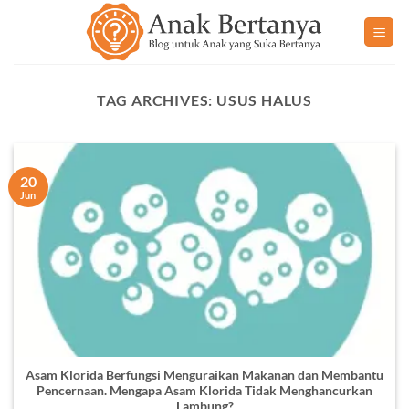
Skip
to
content
TAG ARCHIVES:
USUS HALUS
20
Jun
Asam Klorida Berfungsi Menguraikan Makanan dan Membantu
Pencernaan. Mengapa Asam Klorida Tidak Menghancurkan
Lambung?