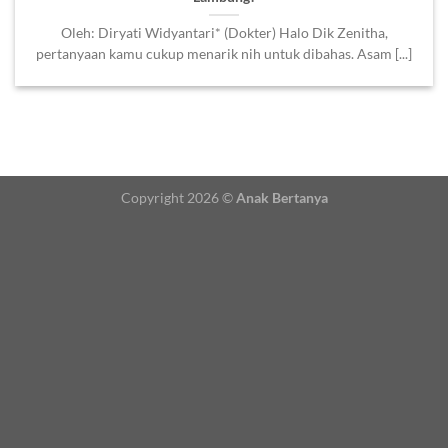
Oleh: Diryati Widyantari* (Dokter) Halo Dik Zenitha,
pertanyaan kamu cukup menarik nih untuk dibahas. Asam [...]
Copyright 2026 ©
Anak Bertanya