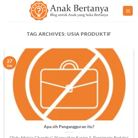
Skip
to
content
TAG ARCHIVES:
USIA PRODUKTIF
27
Jun
Apa sih Pengangguran itu?
Oleh: Meisia Chandra* (Konsultan Karier & Pemimpin Redaksi