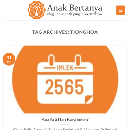
Skip
to
content
TAG ARCHIVES:
TIONGHOA
31
Jan
Apa Arti Hari Raya Imlek?
Oleh: Sally Azaria* (Sarjana Sosiologi & Magister Psikologi