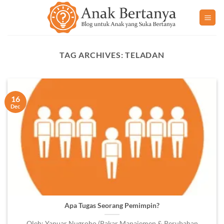
Skip
to
content
TAG ARCHIVES:
TELADAN
16
Dec
Apa Tugas Seorang Pemimpin?
Oleh: Yanuar Nugroho (Pakar Manajemen & Perubahan