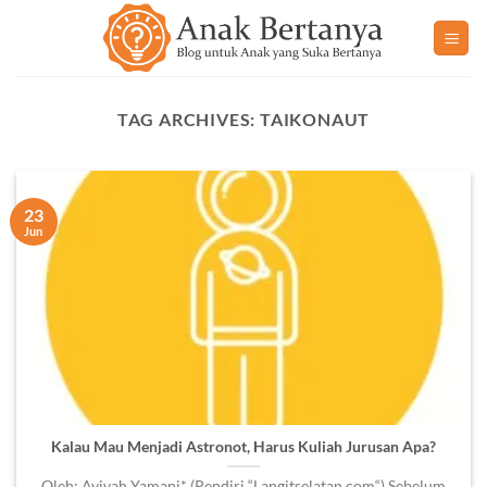
Skip
to
content
TAG ARCHIVES:
TAIKONAUT
23
Jun
Kalau Mau Menjadi Astronot, Harus Kuliah Jurusan Apa?
Oleh: Avivah Yamani* (Pendiri “Langitselatan.com“) Sebelum