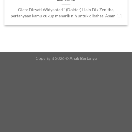
Oleh: Diryati Widyantari* (Dokter) Halo Dik Zenitha,
pertanyaan kamu cukup menarik nih untuk dibahas. Asam [...]
Copyright 2026 ©
Anak Bertanya