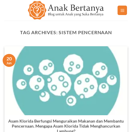
Skip
to
content
TAG ARCHIVES:
SISTEM PENCERNAAN
20
Jun
Asam Klorida Berfungsi Menguraikan Makanan dan Membantu
Pencernaan. Mengapa Asam Klorida Tidak Menghancurkan
Lambung?